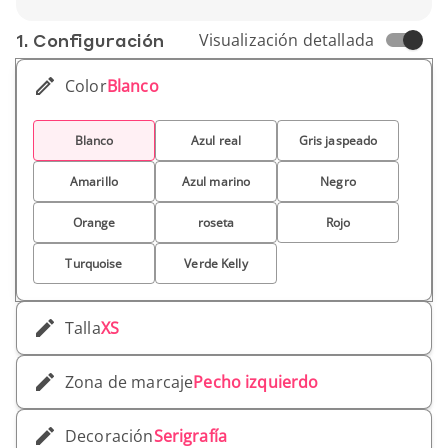
marca.
1. Conf­iguración
Visualización detallada
Color
Blanco
Blanco
Azul real
Gris jaspeado
Amarillo
Azul marino
Negro
Orange
roseta
Rojo
Turquoise
Verde Kelly
Talla
XS
Zona de marcaje
Pecho izquierdo
Decoración
Serigrafía