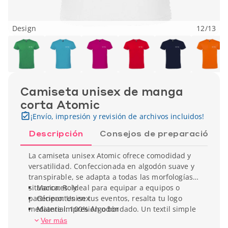
Design
12
/
13
Camiseta unisex de manga
corta Atomic
¡Envío, impresión y revisión de archivos incluidos!
Descripción
Consejos de preparación
La camiseta unisex Atomic ofrece comodidad y
versatilidad. Confeccionada en algodón suave y
transpirable, se adapta a todas las morfologías y
situaciones. Ideal para equipar a equipos o
Marca: Roly
participantes en tus eventos, resalta tu logo
Género: Unisex
mediante impresión o bordado. Un textil simple
Material: 100% Algodón
y eficaz que difunde ampliamente tu imagen de
Peso unitario: 150 gr
Ver más