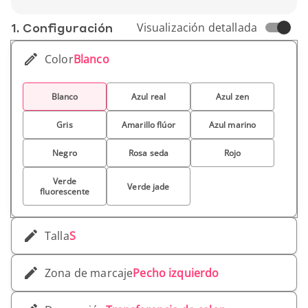
1. Conf­iguración
Visualización detallada
Color
Blanco
Blanco
Azul real
Azul zen
Gris
Amarillo flúor
Azul marino
Negro
Rosa seda
Rojo
Verde
Verde jade
fluorescente
Talla
S
Zona de marcaje
Pecho izquierdo