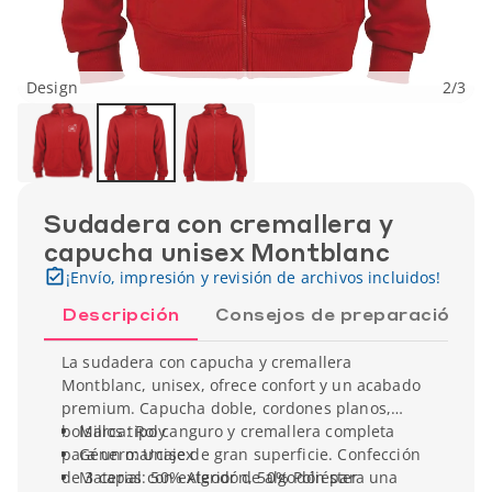
Design
2
/
3
Sudadera con cremallera y
capucha unisex Montblanc
¡Envío, impresión y revisión de archivos incluidos!
Descripción
Consejos de preparación
La sudadera con capucha y cremallera
Montblanc, unisex, ofrece confort y un acabado
premium. Capucha doble, cordones planos,
bolsillos tipo canguro y cremallera completa
Marca: Roly
para un marcaje de gran superficie. Confección
Género: Unisex
de 3 capas con exterior de algodón para una
Material: 50% Algodón, 50% Poliéster