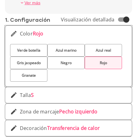
impresión nítida. Un básico cuidado para
Ver más
dotaciones y tiendas corporativas.
1. Conf­iguración
Visualización detallada
Color
Rojo
Verde botella
Azul marino
Azul real
Gris jaspeado
Negro
Rojo
Granate
Talla
S
Zona de marcaje
Pecho izquierdo
Decoración
Transferencia de calor