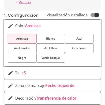
potencian tu marca con elegancia.
Ver más
1. Conf­iguración
Visualización detallada
Color
Arenisca
Arenisca
Blanco
Azul
Azul marino
Azul Hale
Gris brezo
Negro
Verde bosque
Talla
S
Zona de marcaje
Pecho izquierdo
Decoración
Transferencia de calor