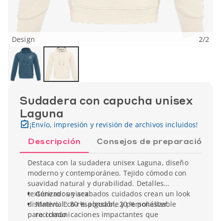
Design
2
/
2
Sudadera con capucha unisex
Laguna
¡Envío, impresión y revisión de archivos incluidos!
Descripción
Consejos de preparación
Destaca con la sudadera unisex Laguna, diseño
moderno y contemporáneo. Tejido cómodo con
suavidad natural y durabilidad. Detalles
texturizados y acabados cuidados crean un look
Género : unisex
distintivo. Eco-responsable y personalizable
Material : 80 % algodón, 20 % poliéster
para comunicaciones impactantes que
reciclado