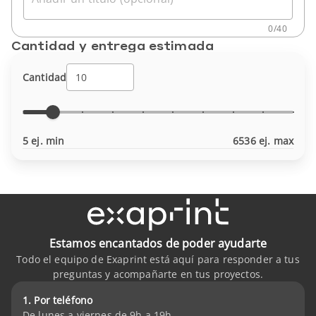
0
/
40
Cantidad y entrega estimada
Cantidad
5 ej. min
6536 ej. max
Estamos encantados de poder ayudarte
Todo el equipo de Exaprint está aquí para responder a tus
preguntas y acompañarte en tus proyectos.
1. Por teléfono
De lunes a viernes de 9h a 19h