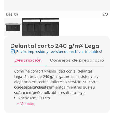
Design
2
/
3
Delantal corto 240 g/m² Lega
¡Envío, impresión y revisión de archivos incluidos!
Descripción
Consejos de preparación
Combina confort y visibilidad con el delantal
Lega. Su tela de 240 g/m² garantiza resistencia y
elegancia en cocina, talleres o servicio. Su corte
corto facilita los movimientos mientras que su
Material: Poliéster
superficie personalizable resalta tu logo.
Alto (cm): 40 cm
Ancho (cm): 90 cm
Peso unitario: 150 g
Ver más