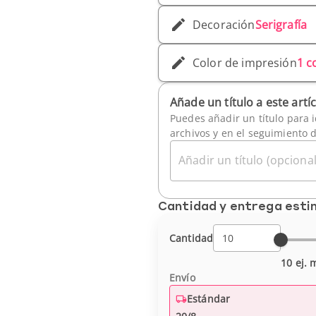
Decoración
Serigrafía
Color de impresión
1 c
Añade un título a este artí
Puedes añadir un título para i
archivos y en el seguimiento 
Añadir un título (opcional
Cantidad y entrega est
Cantidad
10 ej. 
Envío
Estándar