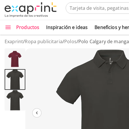
Productos
Inspiración e ideas
Beneficios y h
Exaprint
/
Ropa publicitaria
/
Polos
/
Polo Calgary de mang