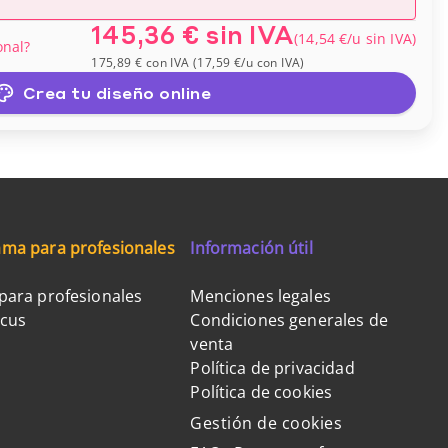
145,36 €
sin IVA
(
14,54 €
/u
sin IVA
)
onal?
175,89 €
con IVA
(
17,59 €
/u
con IVA
)
Crea tu diseño online
ma para profesionales
Información útil
para profesionales
Menciones legales
ocus
Condiciones generales de
venta
Política de privacidad
Política de cookies
Gestión de cookies