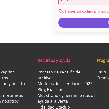
20/8
¿Tienes un código promoci
Recursos y ayuda
Progra
Exaprint
Proceso de revisión de
100 % 
tros
archivos
Creaf
sión y nuestros
Modelos de calendarios 2027
Blog Exaprint
compromisos
Muestrarios y herramientas de
n nosotros
ayuda a la venta
Fidelidad Exaclub