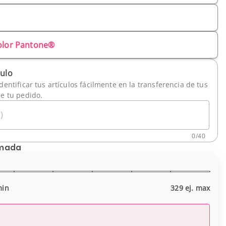
olor Pantone®
culo
dentificar tus artículos fácilmente en la transferencia de tus
de tu pedido.
)
0
/
40
imada
min
329 ej. max