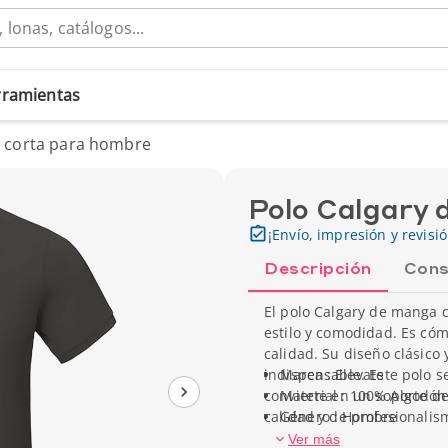
erramientas
a corta para hombre
Polo Calgary 
¡Envío, impresión y revisi
Descripción
Cons
El polo Calgary de manga 
estilo y comodidad. Es cóm
calidad. Su diseño clásico
indispensable. Este polo s
Marca : Elevate
convierte en un soporte d
Material : 100% Algodón
calidad y de profesionali
Género : Hombre
Tipo de manga : Manga 
Ver más