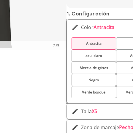
Peso unitario : 280 g
1. Conf­iguración
Color
Antracita
Antracita
2
/
3
azul claro
A
Mezcla de grises
A
Negro
Verde bosque
Ver
Talla
XS
Zona de marcaje
Pecho