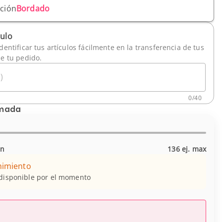
ación
Bordado
culo
dentificar tus artículos fácilmente en la transferencia de tus
de tu pedido.
)
0
/
40
imada
in
136 ej. max
nimiento
 disponible por el momento