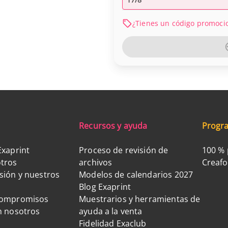
¿Tienes un código promoci
Recursos y ayuda
Progra
Exaprint
Proceso de revisión de
100 % 
tros
archivos
Creaf
sión y nuestros
Modelos de calendarios 2027
Blog Exaprint
compromisos
Muestrarios y herramientas de
n nosotros
ayuda a la venta
Fidelidad Exaclub