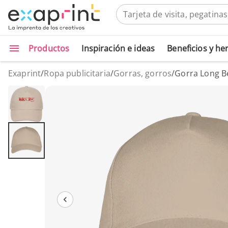
Productos
Inspiración e ideas
Beneficios y h
Exaprint
/
Ropa publicitaria
/
Gorras, gorros
/
Gorra Long B