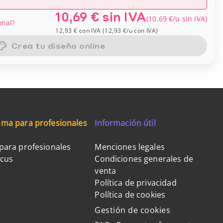
10,69 €
sin IVA
(
10,69 €
/u
sin IVA
)
onal?
12,93 €
con IVA
(
12,93 €
/u
con IVA
)
Crea tu diseño online
ma para profesionales
Información útil
para profesionales
Menciones legales
ocus
Condiciones generales de
venta
Política de privacidad
Política de cookies
Gestión de cookies