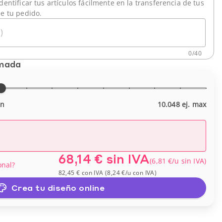
dentificar tus artículos fácilmente en la transferencia de tus
de tu pedido.
)
0
/
40
imada
in
10.048 ej. max
68,14 €
sin IVA
(
6,81 €
/u
sin IVA
)
onal?
82,45 €
con IVA
(
8,24 €
/u
con IVA
)
Crea tu diseño online