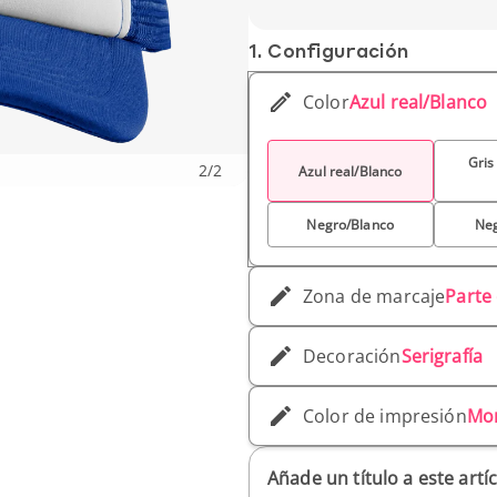
Material : Poliéster
Género : Unisex
1. Conf­iguración
Talla : Única
Peso unitario : 50 g
Color
Azul real/Blanco
Gris
2
/
2
Azul real/Blanco
Negro/Blanco
Ne
Zona de marcaje
Parte
Decoración
Serigrafía
Color de impresión
Mo
Añade un título a este artí