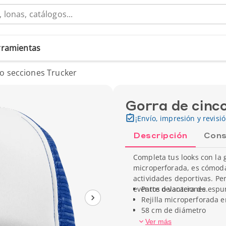
erramientas
o secciones Trucker
Gorra de cinc
¡Envío, impresión y revisi
Descripción
Cons
Completa tus looks con la 
microperforada, es cómoda 
actividades deportivas. Pe
eventos o vacaciones.
Parte delantera de esp
Rejilla microperforada en
58 cm de diámetro
Marca : Elevate
Ver más