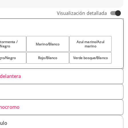
Visualización detallada
 tormenta /
Azul marino/Azul
Marino/Blanco
Negro
marino
gro/Negro
Rojo/Blanco
Verde bosque/Blanco
 delantera
nocromo
culo