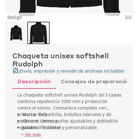
Design
2
/
2
Chaqueta unisex softshell
Rudolph
¡Envío, impresión y revisión de archivos incluidos!
Descripción
Consejos de preparación
La chaqueta softshell unisex Rudolph de 3 capas
combina repelencia 1000 mm y protección
contra el viento. Cremallera completa con
protector de barbilla, bolsillos laterales y de
Marca: Roly
pecho con cierre, puños ajustables y dobladillo
Género: Unisexo
regulable. Funcional y personalizable,
Material: Poliéster
acompaña a tu equipo todo el año con
Tipo de manga: Mangas largas
Ver más