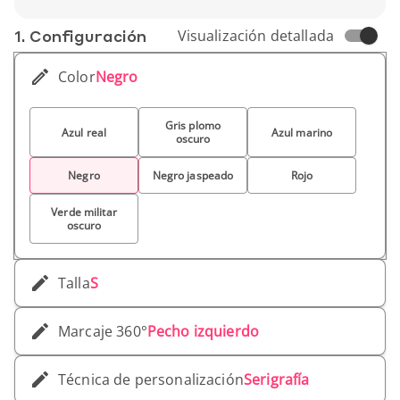
visibilidad clara.
1. Conf­iguración
Visualización detallada
Color
Negro
Gris plomo
Azul real
Azul marino
oscuro
Negro
Negro jaspeado
Rojo
Verde militar
oscuro
Talla
S
Marcaje 360°
Pecho izquierdo
Técnica de personalización
Serigrafía