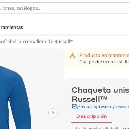
erramientas
oftshell a cremallera de Russell™
Producto en manteni
Este producto no está d
Chaqueta unis
Russell™
¡Envío, impresión y revisi
Descripción
La chaqueta softshell a cr