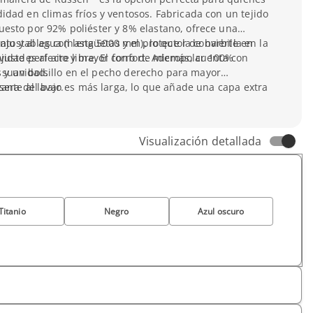
dad en climas fríos y ventosos. Fabricada con un tejido
esto por 92% poliéster y 8% elastano, ofrece una
ento y al agua (hasta 5000 mm), lo que la convierte en
 ajustables con lengüetas y el protector de barbilla en la
vidades al aire libre. El forro de micropolar 100%
ajuste perfecto y mayor confort. Además, cuenta con
y suavidad.
es y un bolsillo en el pecho derecho para mayor
asera del bajo es más larga, lo que añade una capa extra
ante al lavar.
n varias tallas (de XS a 5XL) y en cinco colores
es perfecta para la personalización, ya sea para tu
.
Visualización detallada
Titanio
Negro
Azul oscuro