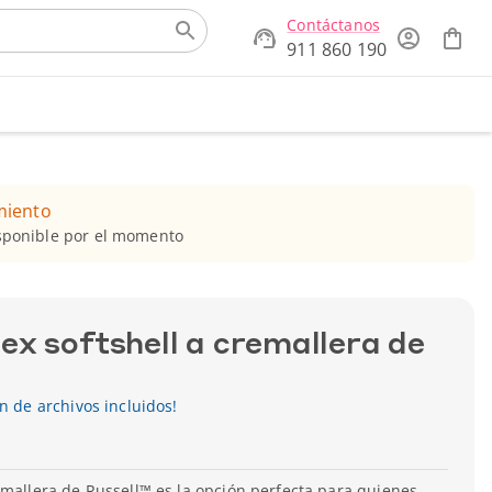
Contáctanos
911 860 190
miento
isponible por el momento
ex softshell a cremallera de
ón de archivos incluidos!
emallera de Russell™ es la opción perfecta para quienes