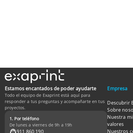
Estamos encantados de poder ayudarte
Empresa
Todo el equipo de Exaprint está aquí para
responder a tus preguntas y acompañarte en tus
Descubrir 
proyectos.
Sobre noso
Nuestra mi
1. Por teléfono
valores
De lunes a viernes de 9h a 19h
Nuestros 
911 860 190