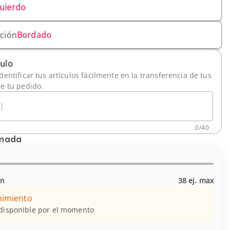
uierdo
ación
Bordado
culo
dentificar tus artículos fácilmente en la transferencia de tus
de tu pedido.
)
0
/
40
imada
in
38 ej. max
nimiento
 disponible por el momento