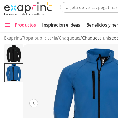
Productos
Inspiración e ideas
Beneficios y h
Exaprint
/
Ropa publicitaria
/
Chaquetas
/
Chaqueta unisex s