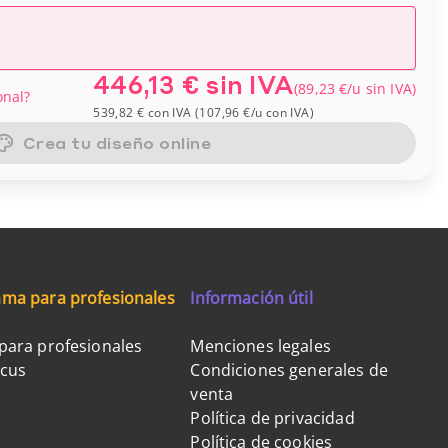
446,13 €
sin IVA
(
89,23 €
/u
sin IVA
)
onal?
539,82 €
con IVA
(
107,96 €
/u
con IVA
)
Crea tu diseño online
ma para profesionales
Información útil
para profesionales
Menciones legales
ocus
Condiciones generales de
venta
Política de privacidad
Política de cookies