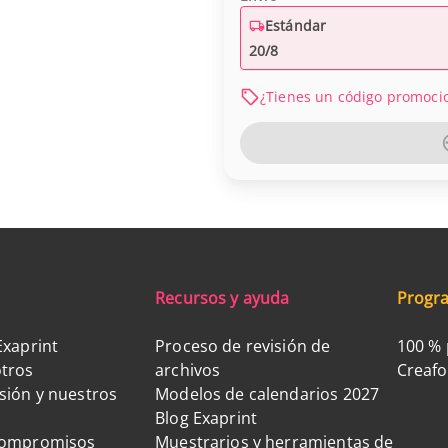
Estándar
20/8
¿Tienes un código promoci
Recursos y ayuda
Progra
Exaprint
Proceso de revisión de
100 % 
tros
archivos
Creaf
sión y nuestros
Modelos de calendarios 2027
Blog Exaprint
compromisos
Muestrarios y herramientas de