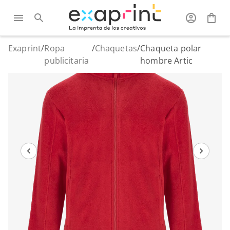
Exaprint
/
Ropa
/
Chaquetas
/
Chaqueta polar
publicitaria
hombre Artic