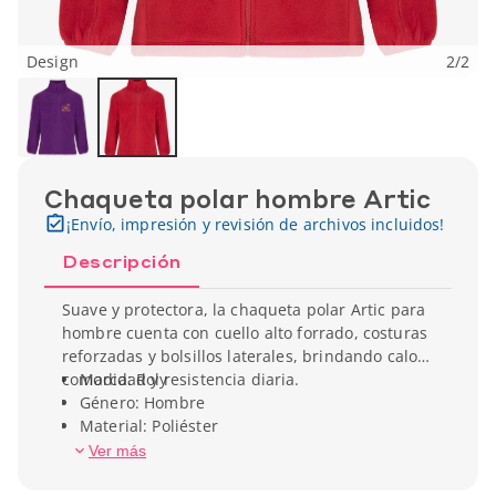
Design
2
/
2
Chaqueta polar hombre Artic
¡Envío, impresión y revisión de archivos incluidos!
Descripción
Suave y protectora, la chaqueta polar Artic para
hombre cuenta con cuello alto forrado, costuras
reforzadas y bolsillos laterales, brindando calor,
comodidad y resistencia diaria.
Marca: Roly
Género: Hombre
Material: Poliéster
Peso unitario: 520 g
Ver más