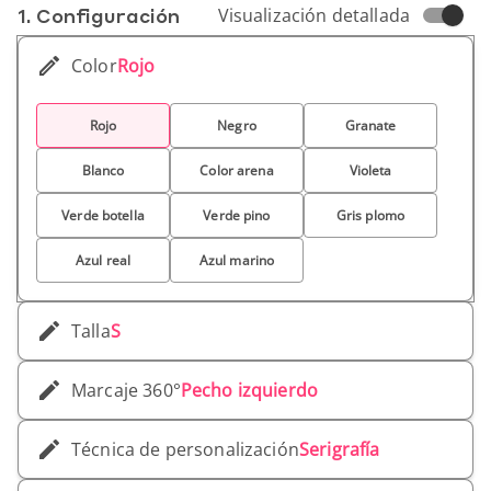
1. Conf­iguración
Visualización detallada
Color
Rojo
Rojo
Negro
Granate
Blanco
Color arena
Violeta
Verde botella
Verde pino
Gris plomo
Azul real
Azul marino
Talla
S
Marcaje 360°
Pecho izquierdo
Técnica de personalización
Serigrafía