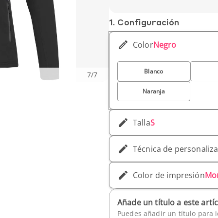
1. Conf­iguración
Color
Negro
Blanco
7
/
7
Naranja
Talla
S
Técnica de personaliz
Color de impresión
Mo
Añade un título a este artí
Puedes añadir un título para i