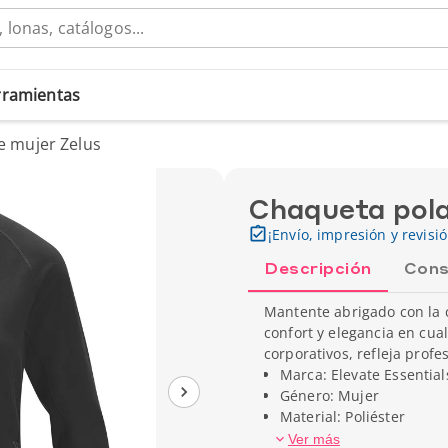
erramientas
e mujer Zelus
Chaqueta pola
¡Envío, impresión y revisi
Descripción
Cons
Mantente abrigado con la c
confort y elegancia en cua
corporativos, refleja profe
Marca: Elevate Essential
Género: Mujer
Material: Poliéster
Peso unitario: 140 gr
Ver más