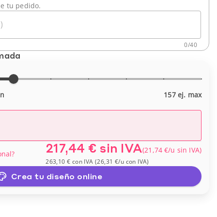
de tu pedido.
)
0
/
40
imada
in
157 ej. max
217,44 €
sin IVA
(
21,74 €
/u
sin IVA
)
onal?
263,10 €
con IVA
(
26,31 €
/u
con IVA
)
Crea tu diseño online