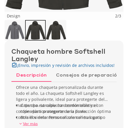
Design
2
/
3
Chaqueta hombre Softshell
Langley
¡Envío, impresión y revisión de archivos incluidos!
Descripción
Consejos de preparación
Ofrece una chaqueta personalizada durante
todo el año. La chaqueta Softshell Langley es
ligera y polivalente, ideal para protegerte del
mal tiempo. La capucha desmontable y el
Capucha extraíble con cordón elástico con
cordón elástico aseguran una protección óptima
topes para protegerte de la lluvia.
contra el viento. Personalízala con tu logotipo
Bolsillos delanteros con cremalleras para
para fortalecer tu visibilidad en tus viajes.
guardar el móvil o la cartera.
Ver más