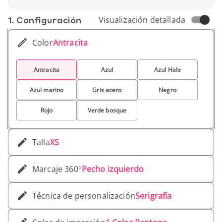
Puños ajustables con solapa y cierre de
velcro.
1. Conf­iguración
Visualización detallada
Marca: Elevate Life
Material: 90% poliéster, 10% elastano,
Color
Antracita
micropolar: 100% poliéster
Género: Hombre
Peso unitario: 300 gr
Antracita
Azul
Azul Hale
Azul marino
Gris acero
Negro
Rojo
Verde bosque
Talla
XS
Marcaje 360°
Pecho izquierdo
Técnica de personalización
Serigrafía