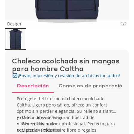
Design
1
/
1
Chaleco acolchado sin mangas
para hombre Caltha
¡Envío, impresión y revisión de archivos incluidos!
Descripción
Consejos de preparación
Protégete del frío con el chaleco acolchado
Caltha. Ligero pero cálido, ofrece un confort
óptimo sin perder elegancia. Su relleno aislante
y corte moderno aseguran libertad de
Marca: Elevate Life
movimiento y un look profesional. Perfecto para
Género: Hombre
equipos, eventos al aire libre o regalos
Material: Poliéster