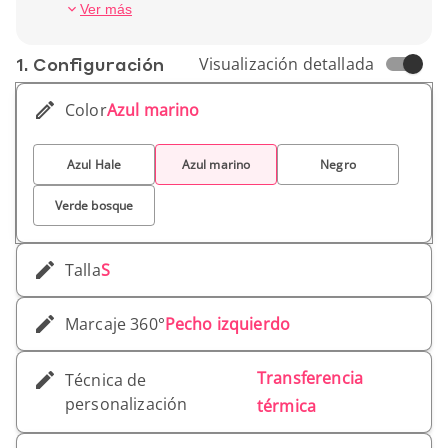
corporativos premium.
Peso unitario: 353 gr
Ver más
1. Conf­iguración
Visualización detallada
Color
Azul marino
Azul Hale
Azul marino
Negro
Verde bosque
Talla
S
Marcaje 360°
Pecho izquierdo
Transferencia
Técnica de
personalización
térmica