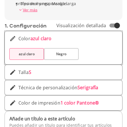
profesional y responsable.
Tipo de manga: Manga larga
Peso unitario: 121 g
Ver más
Marca: Elevate NXT
1. Conf­iguración
Visualización detallada
Color
azul claro
azul claro
Negro
Talla
S
Técnica de personalización
Serigrafía
Color de impresión
1 color Pantone®
Añade un título a este artículo
Puedes añadir un título para identificar tus artículos