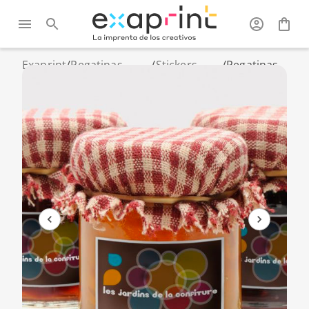
Exaprint
/
Pegatinas
/
Stickers
/
Pegatinas
personalizadas
pequeños
papel
y vinilos
formatos
estucado