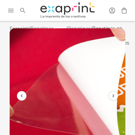
Exaprint
/
Pegatinas
/
Pegatinas
/
Pegatinas en
personalizadas
en
bobina
y vinilos
bobina
reposicionables