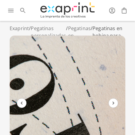
Exaprint
/
Pegatinas
/
Pegatinas
/
Pegatinas en
personalizadas
en
bobina para
y vinilos
bobina
packaging
alimentario