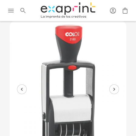
Exaprint
/
Oficina
/
Sellos
/
Tampon auto-encreur
dateur