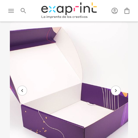
Exaprint
/
Packaging
/
Packagings
/
Caja
productos
cofre