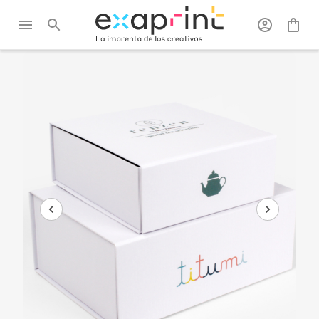
Exaprint
/
Packaging
/
Packagings
/
Caja con cierre
productos
magnético