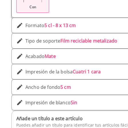
Con
Formato
5 cl - 8 x 13 cm
Tipo de soporte
Film reciclable metalizado
Acabado
Mate
Impresión de la bolsa
Cuatri 1 cara
Ancho de fondo
5 cm
Impresión de blanco
Sin
Añade un título a este artículo
Puedes añadir un título para identificar tus artículos fác