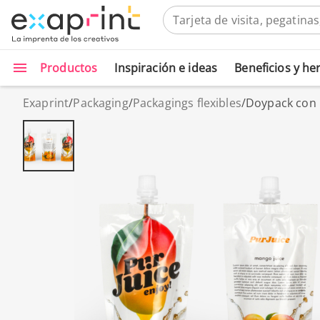
Productos
Inspiración e ideas
Beneficios y h
Exaprint
/
Packaging
/
Packagings flexibles
/
Doypack con 