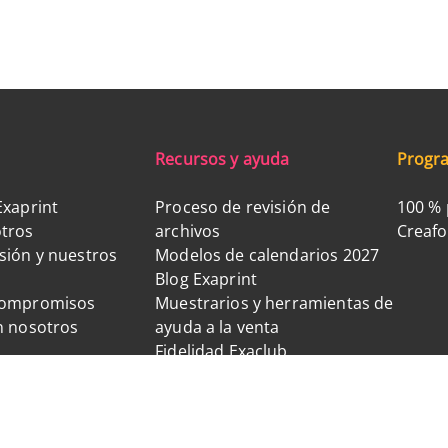
Recursos y ayuda
Progra
Exaprint
Proceso de revisión de
100 % 
tros
archivos
Creaf
sión y nuestros
Modelos de calendarios 2027
Blog Exaprint
compromisos
Muestrarios y herramientas de
n nosotros
ayuda a la venta
Fidelidad Exaclub