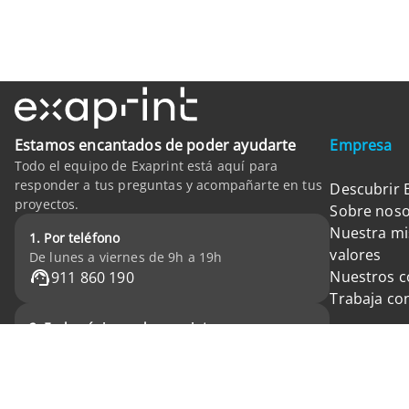
Estamos encantados de poder ayudarte
Empresa
Todo el equipo de Exaprint está aquí para
responder a tus preguntas y acompañarte en tus
Descubrir 
proyectos.
Sobre noso
Nuestra mi
1. Por teléfono
valores
De lunes a viernes de 9h a 19h
Nuestros 
911 860 190
Trabaja co
2. En la página web exaprint.es
las 24h del día 7 días a la semana
FAQ
Formulario