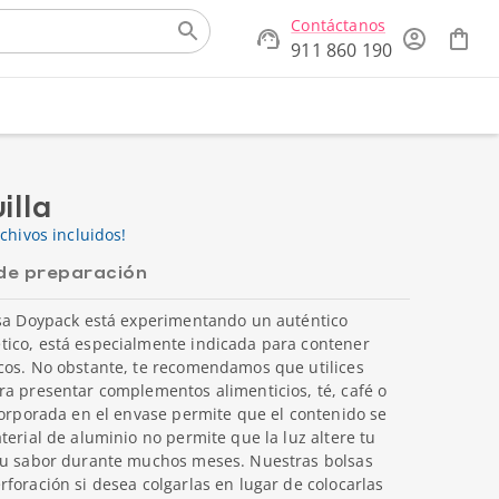
Contáctanos
911 860 190
illa
chivos incluidos!
de preparación
lsa Doypack está experimentando un auténtico
ico, está especialmente indicada para contener
cos. No obstante, te recomendamos que utilices
ra presentar complementos alimenticios, té, café o
corporada en el envase permite que el contenido se
terial de aluminio no permite que la luz altere tu
 su sabor durante muchos meses. Nuestras bolsas
foración si desea colgarlas en lugar de colocarlas