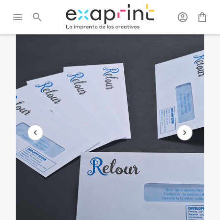
Exaprint
/
Oficina
/
Sobres
/
Sobre para devoluciones