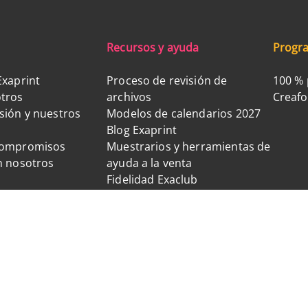
Recursos y ayuda
Progra
Exaprint
Proceso de revisión de
100 % 
tros
archivos
Creaf
sión y nuestros
Modelos de calendarios 2027
Blog Exaprint
compromisos
Muestrarios y herramientas de
n nosotros
ayuda a la venta
Fidelidad Exaclub
Síguenos en las redes sociales