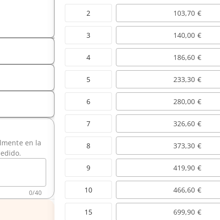
2
103,70 €
3
140,00 €
4
186,60 €
5
233,30 €
6
280,00 €
7
326,60 €
ilmente en la
8
373,30 €
pedido.
9
419,90 €
10
466,60 €
0
/
40
15
699,90 €