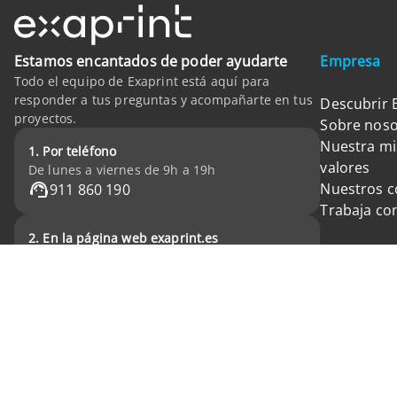
Estamos encantados de poder ayudarte
Empresa
Todo el equipo de Exaprint está aquí para
responder a tus preguntas y acompañarte en tus
Descubrir 
proyectos.
Sobre noso
Nuestra mi
1. Por teléfono
valores
De lunes a viernes de 9h a 19h
Nuestros 
911 860 190
Trabaja co
2. En la página web exaprint.es
las 24h del día 7 días a la semana
FAQ
Formulario