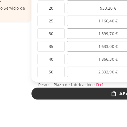
?
20
933,20 €
o Servicio de
25
1 166,40 €
30
1 399,70 €
35
1 633,00 €
40
1 866,30 €
50
2 332,90 €
Peso :
--
Plazo de fabricación :
D+1
Aña