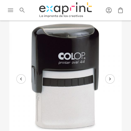
Exaprint
/
Oficina
/
Sellos
/
Sello ovalado