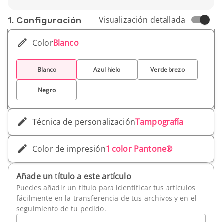
tu bebida preferida estés dónde estés.
Peso unitario 160 gr
Personaliza el vaso con tu logotipo y se
1. Conf­iguración
Visualización detallada
convertirá en un soporte de comunicación
eficaz, práctico y eco-responsable.
Color
Blanco
Blanco
Azul hielo
Verde brezo
Negro
Técnica de personalización
Tampografía
Color de impresión
1 color Pantone®
Añade un título a este artículo
Puedes añadir un título para identificar tus artículos
fácilmente en la transferencia de tus archivos y en el
seguimiento de tu pedido.