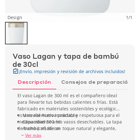
Design
1
/
1
Vaso Lagan y tapa de bambú
de 30cl
¡Envío, impresión y revisión de archivos incluidos!
Descripción
Consejos de preparación
El vaso Lagan de 300 ml es el compañero ideal
para llevarte tus bebidas calientes o frías. Está
fabricado en materiales sostenibles y ecológicos,
es una alternativa práctica y respetuosa para el
Material Acero inoxidable
medioambiente a los vasos desechables. La tapa
Capacidad 300 ml
de bambú añade un toque natural y elegante,
Ancho (cm) 86 cm
tiene mucha capacidad que te permite saborear
Alto (cm) 114 cm
Ver más