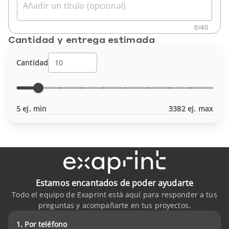
Añadir un título (opcional)
0
/
40
Cantidad y entrega estimada
Cantidad
5 ej. min
3382 ej. max
Estamos encantados de poder ayudarte
Todo el equipo de Exaprint está aquí para responder a tus
preguntas y acompañarte en tus proyectos.
1. Por teléfono