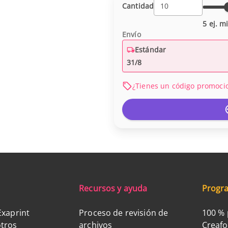
Cantidad
5 ej. m
Envío
Estándar
31/8
¿Tienes un código promoci
Recursos y ayuda
Progra
Exaprint
Proceso de revisión de
100 % 
tros
archivos
Creaf