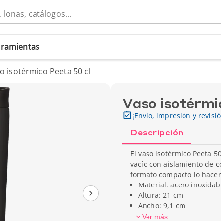
erramientas
o isotérmico Peeta 50 cl
Vaso isotérmi
¡Envío, impresión y revisi
Descripción
El vaso isotérmico Peeta 5
vacío con aislamiento de c
formato compacto lo hacen
Material: acero inoxidab
Altura: 21 cm
Ancho: 9,1 cm
Capacidad: 50 cl
Ver más