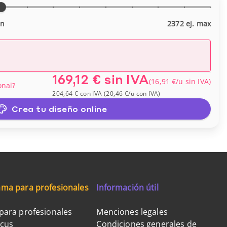
in
2372 ej. max
169,12 €
sin IVA
(
16,91 €
/u
sin IVA
)
onal?
204,64 €
con IVA
(
20,46 €
/u
con IVA
)
Crea tu diseño online
ma para profesionales
Información útil
para profesionales
Menciones legales
ocus
Condiciones generales de