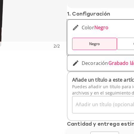
Peso unitario: 330 g
1. Conf­iguración
Color
Negro
Negro
2
/
2
Decoración
Grabado lá
Añade un título a este artí
Puedes añadir un título para i
archivos y en el seguimiento 
Añadir un título (opcional
Cantidad y entrega est