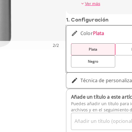
Capacidad: 25 cl
Ver más
Peso unitario : 150 g
1. Conf­iguración
Color
Plata
2
/
2
Plata
Negro
Técnica de personaliz
Añade un título a este artí
Puedes añadir un título para i
archivos y en el seguimiento 
Añadir un título (opcional