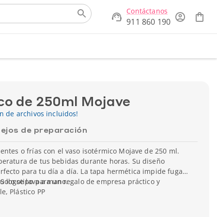
Contáctanos
911 860 190
co de 250ml Mojave
ón de archivos incluidos!
ejos de preparación
entes o frías con el vaso isotérmico Mojave de 250 ml.
peratura de tus bebidas durante horas. Su diseño
ecto para tu día a día. La tapa hermética impide fugas.
tu logotipo para un regalo de empresa práctico y
 Solo se lava a mano.
e, Plástico PP