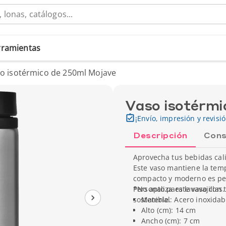
erramientas
o isotérmico de 250ml Mojave
Vaso isotérmi
¡Envío, impresión y revisi
Descripción
Cons
Aprovecha tus bebidas cali
Este vaso mantiene la tem
compacto y moderno es perf
Personaliza este vaso con 
*No apto para lavavajillas.
sostenible.
Material: Acero inoxidabl
Alto (cm): 14 cm
Ancho (cm): 7 cm