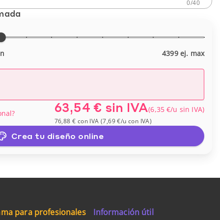
0
/
40
imada
in
4399 ej. max
63,54 €
sin IVA
(
6,35 €
/u
sin IVA
)
onal?
76,88 €
con IVA
(
7,69 €
/u
con IVA
)
Crea tu diseño online
ma para profesionales
Información útil