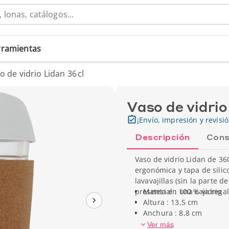
erramientas
o de vidrio Lidan 36 cl
Vaso de vidrio
¡Envío, impresión y revisi
Descripción
Cons
Vaso de vidrio Lidan de 36
ergonómica y tapa de silico
lavavajillas (sin la parte 
presenta en una caja regal
Material : 100 % vidrio
Altura : 13,5 cm
Anchura : 8,8 cm
Capacidad : 36 cl
Ver más