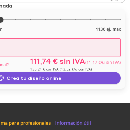
imada
in
1130 ej. max
111,74 €
sin IVA
(
11,17 €
/u
sin IVA
)
onal?
135,21 €
con IVA
(
13,52 €
/u
con IVA
)
Crea tu diseño online
ma para profesionales
Información útil