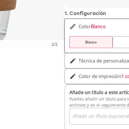
Peso unitario : 310 g
1. Conf­iguración
Color
Blanco
Blanco
2
/
2
Técnica de personaliz
Color de impresión
1 c
Añade un título a este artí
Puedes añadir un título para i
archivos y en el seguimiento 
Añadir un título (opcional