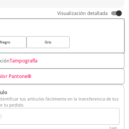
Visualización detallada
Negro
Gris
ación
Tampografía
olor Pantone®
culo
dentificar tus artículos fácilmente en la transferencia de tus
de tu pedido.
)
0
/
40