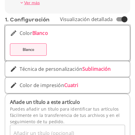
Altura (cm): 7 cm
Ver más
Peso unitario: 250 g
1. Conf­iguración
Visualización detallada
Color
Blanco
Blanco
Técnica de personalización
Sublimación
Color de impresión
Cuatri
Añade un título a este artículo
Puedes añadir un título para identificar tus artículos
fácilmente en la transferencia de tus archivos y en el
seguimiento de tu pedido.
Añadir un título (opcional)