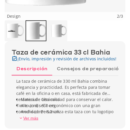
Design
2
/
3
Taza de cerámica 33 cl Bahia
¡Envío, impresión y revisión de archivos incluidos!
Descripción
Consejos de preparación
La taza de cerámica de 330 ml Bahia combina
elegancia y practicidad. Es perfecta para tomar
café en la oficina o en casa, está fabricada de
cerámica de alta calidad para conservar el calor.
Material : Cerámica
Tiene un diseño ergonómico con una gran
Alto (cm) : 9,7 cm
comodidad. Personaliza esta taza con tu logotipo
Ancho (cm) : 8,2 cm
para ofrecer un regalo promocional elegante a
Capacidad : 330 ml
Ver más
tus clientes y socios, fortalece tu imagen de
Peso unitario : 340 g
marca en cada uso.