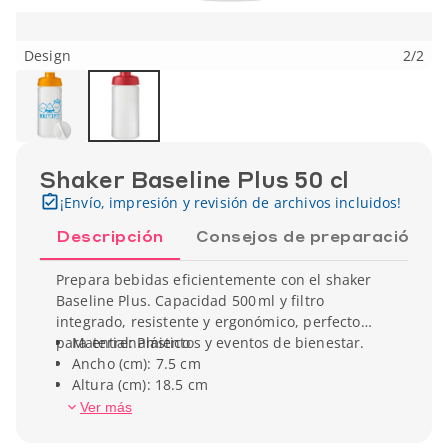
Design
2
/
2
Shaker Baseline Plus 50 cl
¡Envío, impresión y revisión de archivos incluidos!
Descripción
Consejos de preparación
Prepara bebidas eficientemente con el shaker
Baseline Plus. Capacidad 500 ml y filtro
integrado, resistente y ergonómico, perfecto
para entrenamientos y eventos de bienestar.
Material: Plástico
Ancho (cm): 7.5 cm
Altura (cm): 18.5 cm
Capacidad: 50 cl
Ver más
Peso unitario: 80 gr