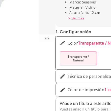
Marca: Seasons
Material: Vidrio
Altura (cm): 12 cm
Anchura (cm): 11,2 cm
Ver más
Capacidad: 35 cl
Peso unitario: 392 g
1. Conf­iguración
2
/
2
Color
Transparente / N
Transparente /
Natural
Técnica de personaliz
Color de impresión
1 c
Añade un título a este artí
Puedes añadir un título para i