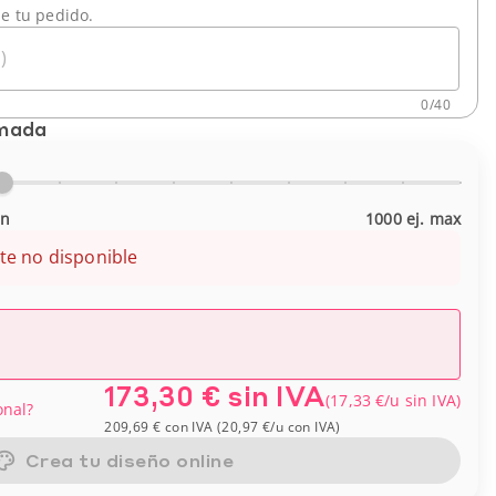
de tu pedido.
)
0
/
40
imada
in
1000 ej. max
te no disponible
173,30 €
sin IVA
(
17,33 €
/u
sin IVA
)
onal?
209,69 €
con IVA
(
20,97 €
/u
con IVA
)
Crea tu diseño online