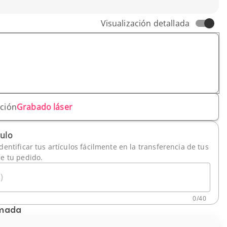
Visualización detallada
ación
Grabado láser
culo
dentificar tus artículos fácilmente en la transferencia de tus
de tu pedido.
)
0
/
40
imada