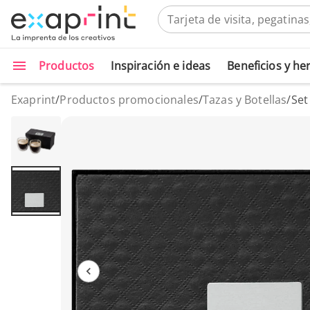
Productos
Inspiración e ideas
Beneficios y h
Exaprint
/
Productos promocionales
/
Tazas y Botellas
/
Set