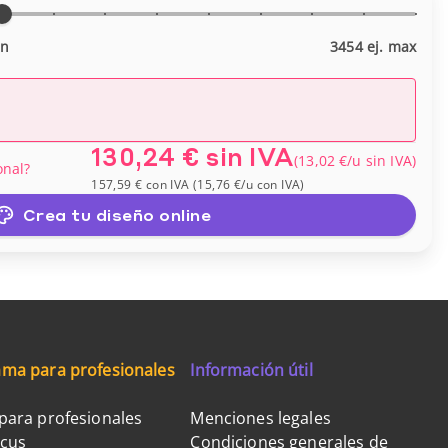
in
3454 ej. max
130,24 €
sin IVA
(
13,02 €
/u
sin IVA
)
onal?
157,59 €
con IVA
(
15,76 €
/u
con IVA
)
Crea tu diseño online
ma para profesionales
Información útil
para profesionales
Menciones legales
ocus
Condiciones generales de