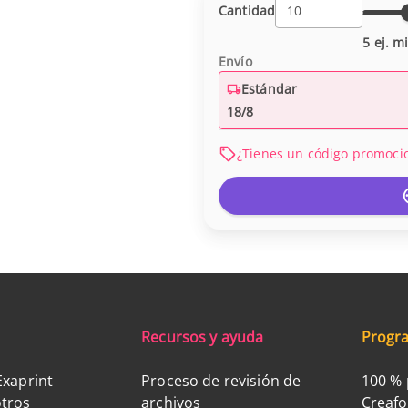
Cantidad
5 ej. m
Envío
Estándar
18/8
¿Tienes un código promoci
Recursos y ayuda
Progra
Exaprint
Proceso de revisión de
100 % 
tros
archivos
Creaf