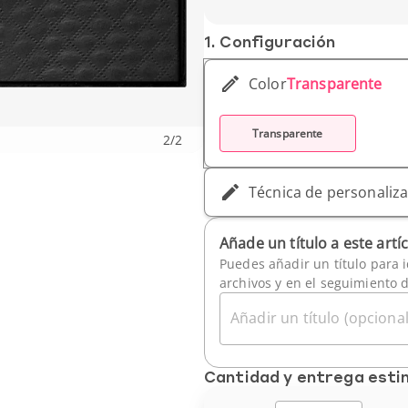
Altura (cm): 6.3 cm
Peso unitario: 195 g
1. Conf­iguración
Color
Transparente
Transparente
2
/
2
Técnica de personaliz
Añade un título a este artí
Puedes añadir un título para i
archivos y en el seguimiento 
Añadir un título (opcional
Cantidad y entrega est