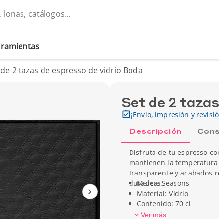
erramientas
 de 2 tazas de espresso de vidrio Boda
Set de 2 tazas
¡Envío, impresión y revisi
Descripción
Cons
Disfruta de tu espresso co
mantienen la temperatura 
transparente y acabados r
duradera.
Marca: Seasons
Material: Vidrio
Contenido: 70 cl
Ancho (cm): 6 cm
Ver más