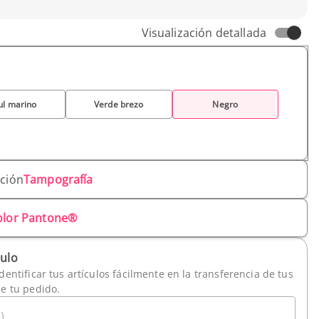
Visualización detallada
ul marino
Verde brezo
Negro
ación
Tampografía
olor Pantone®
culo
dentificar tus artículos fácilmente en la transferencia de tus
de tu pedido.
)