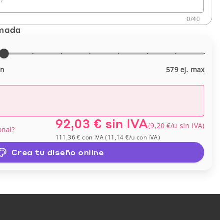
0
/
40
imada
in
579 ej. max
92,03 €
sin IVA
(
9,20 €
/u
sin IVA
)
onal?
111,36 €
con IVA
(
11,14 €
/u
con IVA
)
Crea tu diseño online