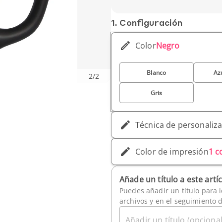
Peso unitario: 500 g
1. Conf­iguración
Color
Negro
Blanco
Az
2
/
2
Gris
Técnica de personaliz
Color de impresión
1 c
Añade un título a este artí
Puedes añadir un título para i
archivos y en el seguimiento 
Añadir un título (opcional