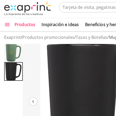
Productos
Inspiración e ideas
Beneficios y h
Exaprint
/
Productos promocionales
/
Tazas y Botellas
/
Mug