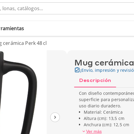
erramientas
 cerámica Perk 48 cl
Mug cerámica 
¡Envío, impresión y revisi
Descripción
Con diseño contemporáneo 
superficie para personaliz
uso diario duradero.
Material: Cerámica
Altura (cm): 13,5 cm
Anchura (cm): 12,5 cm
Capacidad: 48 cl
Ver más