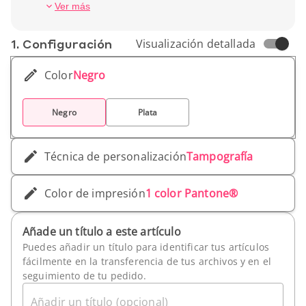
Altura: 23,5 cm
Ver más
Peso unitario: 330 g
1. Conf­iguración
Visualización detallada
Color
Negro
Negro
Plata
Técnica de personalización
Tampografía
Color de impresión
1 color Pantone®
Añade un título a este artículo
Puedes añadir un título para identificar tus artículos
fácilmente en la transferencia de tus archivos y en el
seguimiento de tu pedido.
Añadir un título (opcional)