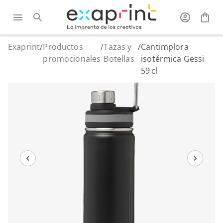
Exaprint
/
Productos
/
Tazas y
/
Cantimplora
promocionales
Botellas
isotérmica Gessi
59 cl