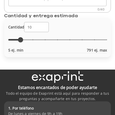
0
/
40
Cantidad y entrega estimada
Cantidad
5 ej. min
791 ej. max
Estamos encantados de poder ayudarte
Todo el equipo de Exaprint está aquí para responder a tus
preguntas y acompañarte en tus proyectos.
1. Por teléfono
De lunes a viernes de 9h a 19h