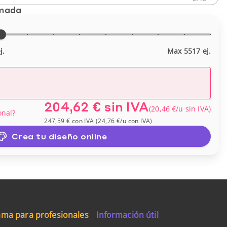
imada
j.
Max 5517 ej.
204,62 €
sin IVA
(
20,46 €
/u
sin IVA
)
onal?
247,59 €
con IVA
(
24,76 €
/u
con IVA
)
Crea tu diseño online
ma para profesionales
Información útil