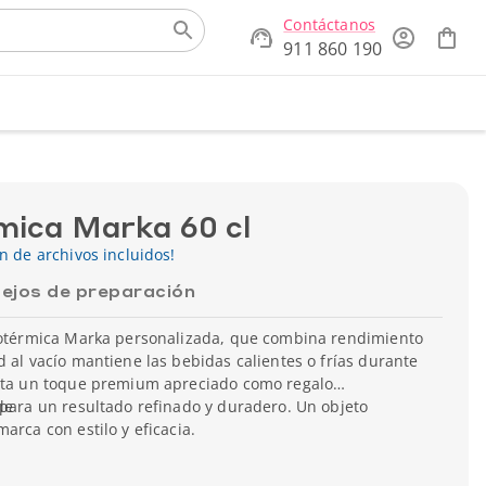
Contáctanos
911 860 190
rmica Marka 60 cl
ón de archivos incluidos!
ejos de preparación
isotérmica Marka personalizada, que combina rendimiento
d al vacío mantiene las bebidas calientes o frías durante
orta un toque premium apreciado como regalo
 para un resultado refinado y duradero. Un objeto
le
arca con estilo y eficacia.