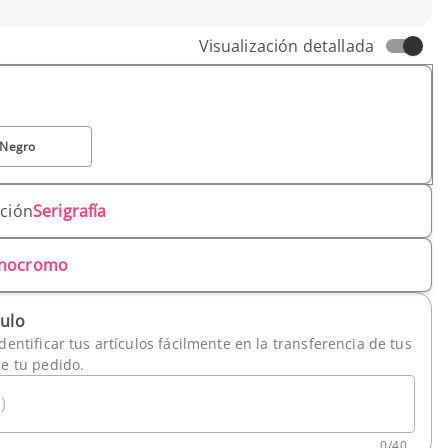
Visualización detallada
Negro
ación
Serigrafía
nocromo
culo
dentificar tus artículos fácilmente en la transferencia de tus
de tu pedido.
)
0
/
40