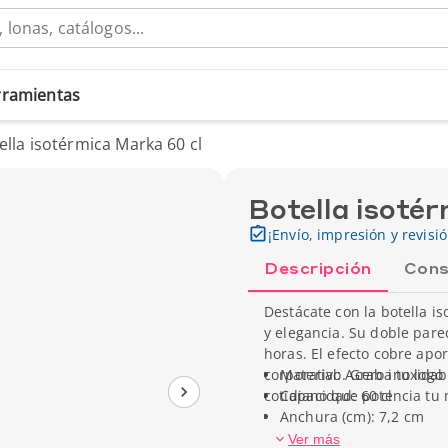
erramientas
ella isotérmica Marka 60 cl
Botella isoté
¡Envío, impresión y revisi
Descripción
Cons
Destácate con la botella 
y elegancia. Su doble pare
horas. El efecto cobre ap
corporativo. Graba tu logo
Material: Acero inoxidab
cotidiano que potencia tu m
Capacidad: 60 cl
Anchura (cm): 7,2 cm
Altura (cm): 26,3 cm
Ver más