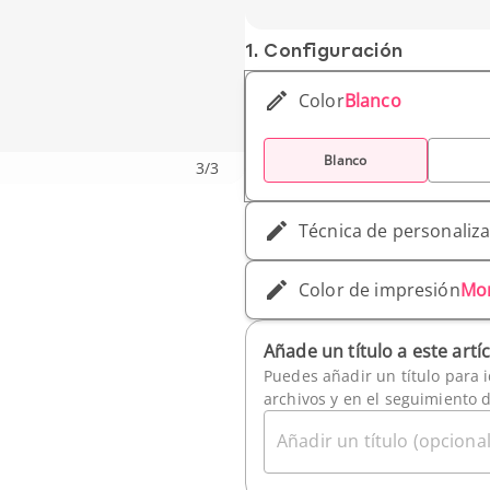
Peso unitario: 346 gr
1. Conf­iguración
Color
Blanco
Blanco
3
/
3
Técnica de personaliz
Color de impresión
Mo
Añade un título a este artí
Puedes añadir un título para i
archivos y en el seguimiento 
Añadir un título (opcional