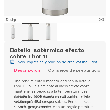
Design
2
/
3
Botella isotérmica efecto
cobre Thor 1L
¡Envío, impresión y revisión de archivos incluidos!
Descripción
Consejos de preparación
Une rendimiento y modernidad con la botella
Thor 1 L. Su aislamiento al vacío efecto cobre
mantiene las bebidas a la temperatura ideal
durante horas. Elegante y reutilizable, refleja
Material: 100% Acero inoxidable
tus compromisos responsables. Personalizada
Alto (cm): 28,9 cm
con tu logo, se convierte en un regalo premium
Ancho (cm): 8,3 cm