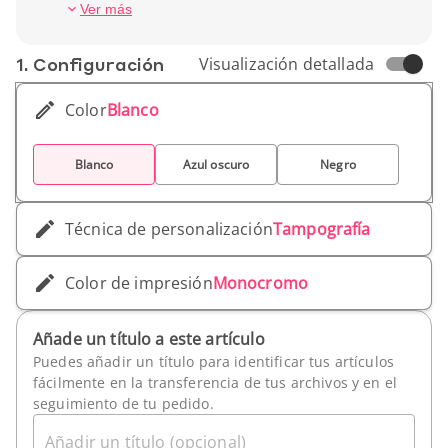
muy apreciado, ideal para reforzar tu imagen
Capacidad: 1L
Ver más
con clientes.
Peso unitario: 429,7 g
1. Conf­iguración
Visualización detallada
Color
Blanco
Blanco
Azul oscuro
Negro
Técnica de personalización
Tampografía
Color de impresión
Monocromo
Añade un título a este artículo
Puedes añadir un título para identificar tus artículos
fácilmente en la transferencia de tus archivos y en el
seguimiento de tu pedido.
Añadir un título (opcional)