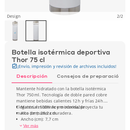
Design
2
/
2
Botella isotérmica deportiva
Thor 75 cl
¡Envío, impresión y revisión de archivos incluidos!
Descripción
Consejos de preparación
Mantente hidratado con la botella isotérmica
Thor 750 ml. Tecnología de doble pared cobre
mantiene bebidas calientes 12 h y frías 24 h.
Elegante, resistente y moderna, proyecta tu
Material: 100% Acero inoxidable
marca de manera duradera.
Alto (cm): 28,2 cm
Ancho (cm): 7,7 cm
Capacidad: 75 cl
Ver más