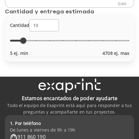
0
/
40
Cantidad y entrega estimada
Cantidad
5 ej. min
4708 ej. max
Estamos encantados de poder ayudarte
Todo el equipo de Exaprint está aquí para responder a tus
preguntas y acompañarte en tus proyectos.
1. Por teléfono
De lunes a viernes de 9h a 19h
911 860 190