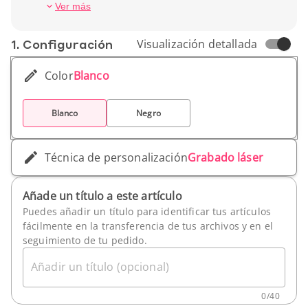
Altura (cm): 21,2 cm
Ver más
Peso unitario: 280 gr
1. Conf­iguración
Visualización detallada
Color
Blanco
Blanco
Negro
Técnica de personalización
Grabado láser
Añade un título a este artículo
Puedes añadir un título para identificar tus artículos
fácilmente en la transferencia de tus archivos y en el
seguimiento de tu pedido.
Añadir un título (opcional)
0
/
40