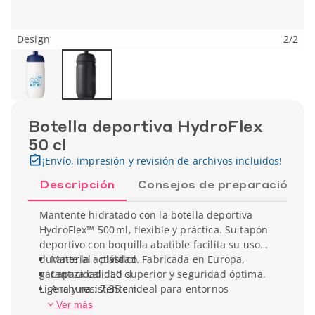
Design
2
/
2
Botella deportiva HydroFlex
50 cl
¡Envío, impresión y revisión de archivos incluidos!
Descripción
Consejos de preparación
Mantente hidratado con la botella deportiva
HydroFlex™ 500 ml, flexible y práctica. Su tapón
deportivo con boquilla abatible facilita su uso
durante la actividad. Fabricada en Europa,
Material : plástico
garantiza calidad superior y seguridad óptima.
Capacidad : 50 cl
Ligera y resistente, ideal para entornos
Anchura : 7,35 cm
deportivos. Disponible en varios colores
Altura : 18,3 cm
Ver más