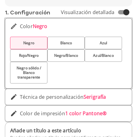
personalizables, esta botella sin BPA permite
Peso unitario : 63 g
marcar tu logo y acompañar a tus clientes cada
1. Conf­iguración
Visualización detallada
día.
Color
Negro
Negro
Blanco
Azul
Rojo/Negro
Negro/Blanco
Azul/Blanco
Negro sólido /
Blanco
transparente
Técnica de personalización
Serigrafía
Color de impresión
1 color Pantone®
Añade un título a este artículo