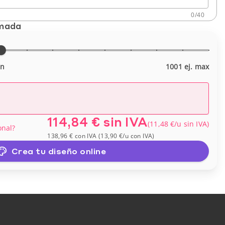
0
/
40
imada
in
1001 ej. max
114,84 €
sin IVA
(
11,48 €
/u
sin IVA
)
onal?
138,96 €
con IVA
(
13,90 €
/u
con IVA
)
Crea tu diseño online