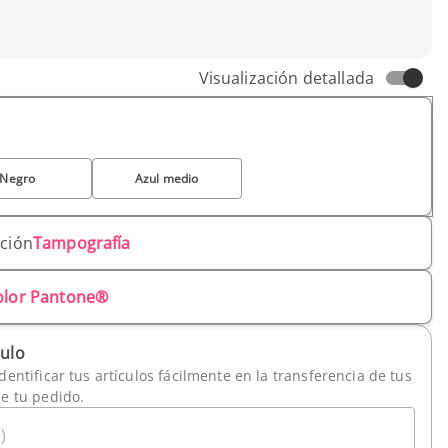
Visualización detallada
Negro
Azul medio
ación
Tampografía
olor Pantone®
culo
dentificar tus artículos fácilmente en la transferencia de tus
de tu pedido.
)