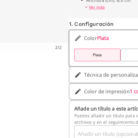
Anchura (cm): 6,5 cm
Capacidad: 70 cl
Ver más
Peso unitario: 166 gr
1. Conf­iguración
Color
Plata
2
/
2
Plata
Técnica de personaliz
Color de impresión
1 c
Añade un título a este artí
Puedes añadir un título para i
archivos y en el seguimiento 
Añadir un título (opcional