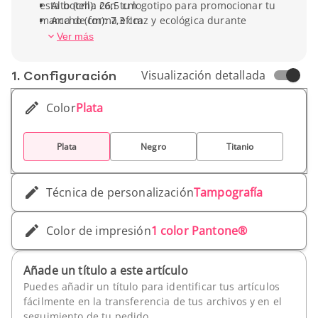
esta botella con tu logotipo para promocionar tu
Alto (cm): 26,5 cm
marca de forma eficaz y ecológica durante
Ancho (cm): 7,3 cm
eventos deportivos y al aire libre.
Capacidad: 75 cl
Ver más
Peso unitario: 191 g
1. Conf­iguración
Visualización detallada
Color
Plata
Plata
Negro
Titanio
Técnica de personalización
Tampografía
Color de impresión
1 color Pantone®
Añade un título a este artículo
Puedes añadir un título para identificar tus artículos
fácilmente en la transferencia de tus archivos y en el
seguimiento de tu pedido.