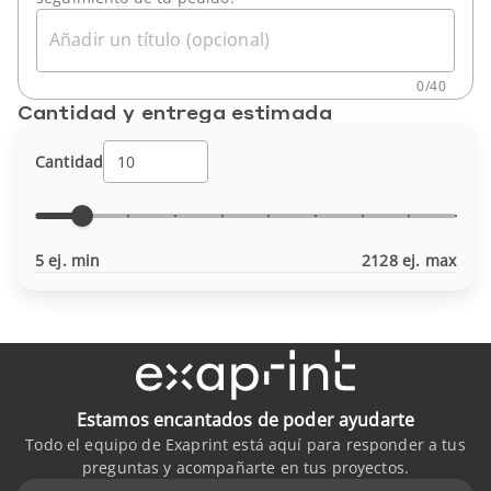
Añadir un título (opcional)
0
/
40
Cantidad y entrega estimada
Cantidad
5 ej. min
2128 ej. max
Estamos encantados de poder ayudarte
Todo el equipo de Exaprint está aquí para responder a tus
preguntas y acompañarte en tus proyectos.