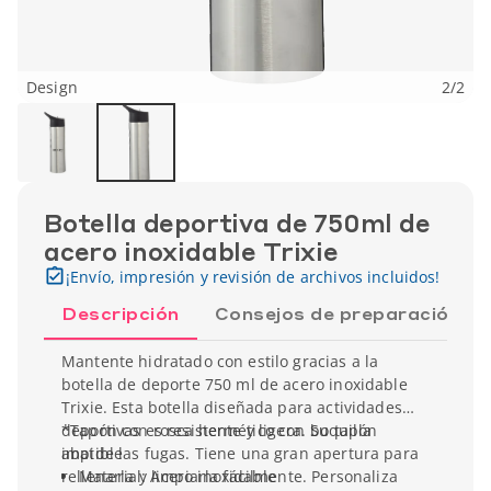
Design
2
/
2
Botella deportiva de 750ml de
acero inoxidable Trixie
¡Envío, impresión y revisión de archivos incluidos!
Descripción
Consejos de preparación
Mantente hidratado con estilo gracias a la
botella de deporte 750 ml de acero inoxidable
Trixie. Esta botella diseñada para actividades
deportivas es resistente y ligera. Su tapón
*Tapón con rosca hermético con boquilla
impide las fugas. Tiene una gran apertura para
abatible
rellenarla y limpiarla fácilmente. Personaliza
Material: Acero inoxidable