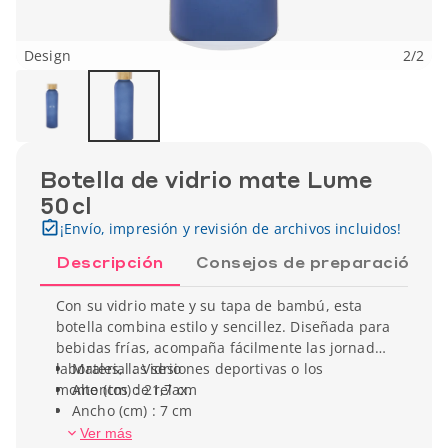
Design
2
/
2
Botella de vidrio mate Lume
50 cl
¡Envío, impresión y revisión de archivos incluidos!
Descripción
Consejos de preparación
Con su vidrio mate y su tapa de bambú, esta
botella combina estilo y sencillez. Diseñada para
bebidas frías, acompaña fácilmente las jornadas
laborales, las sesiones deportivas o los
Material : Vidrio
momentos de relax.
Alto (cm) : 21,7 cm
Ancho (cm) : 7 cm
Capacidad : 50 cl
Ver más