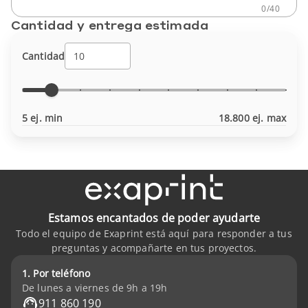
0
/
40
Cantidad y entrega estimada
Cantidad
5 ej. min
18.800 ej. max
Estamos encantados de poder ayudarte
Todo el equipo de Exaprint está aquí para responder a tus
preguntas y acompañarte en tus proyectos.
1. Por teléfono
De lunes a viernes de 9h a 19h
911 860 190