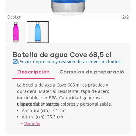
Design
2
/
2
Botella de agua Cove 68,5 cl
¡Envío, impresión y revisión de archivos incluidos!
Descripción
Consejos de preparación
La botella de agua Cove 685 ml es práctica y
duradera. Material resistente, tapa de acero
inoxidable, sin BPA. Capacidad generosa,
disponible en varios colores y personalizable.
Material: Plástico
Anchura (cm): 7.1 cm
Altura (cm): 25.3 cm
Capacidad: 68.5 cl
Ver más