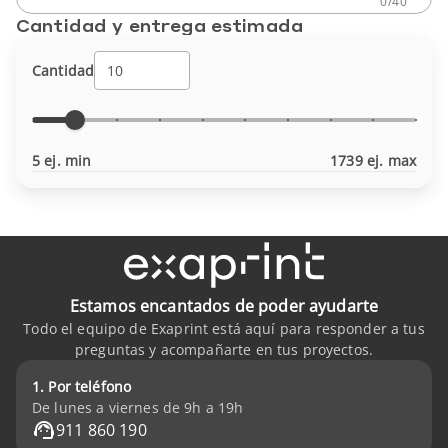
0
/
40
Cantidad y entrega estimada
Cantidad
5 ej. min
1739 ej. max
Estamos encantados de poder ayudarte
Todo el equipo de Exaprint está aquí para responder a tus
preguntas y acompañarte en tus proyectos.
1. Por teléfono
De lunes a viernes de 9h a 19h
911 860 190