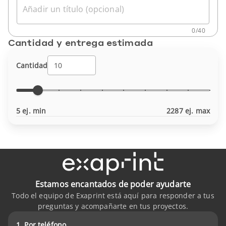
Añadir un título (opcional)
0
/
40
Cantidad y entrega estimada
Cantidad
5 ej. min
2287 ej. max
Estamos encantados de poder ayudarte
Todo el equipo de Exaprint está aquí para responder a tus
preguntas y acompañarte en tus proyectos.
1. Por teléfono