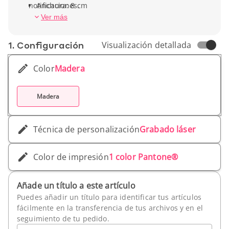
notificaciones.
Anchura: 8 cm
Peso unitario: 100 g
Ver más
1. Conf­iguración
Visualización detallada
Color
Madera
Madera
Técnica de personalización
Grabado láser
Color de impresión
1 color Pantone®
Añade un título a este artículo
Puedes añadir un título para identificar tus artículos
fácilmente en la transferencia de tus archivos y en el
seguimiento de tu pedido.