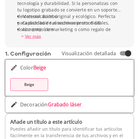
tecnología y durabilidad. Si la personalizas con
tu logotipo grabado se convierte en un soporte
de comunicación original y ecológico. Perfecta
Material: Bambú
para distribuir tus archivos promocionales,
Capacidad de almacenamiento: 8 GB
documentos de marketing o como regalo de
Alto (cm): 6 cm
empresa. Esta memoria USB llama la atención y
Ancho (cm): 1,9 cm
Ver más
fortalece la visibilidad de tu marca,
Peso unitario: 8,8 g
transmitiendo un mensaje positivo de tu
1. Conf­iguración
Visualización detallada
compromiso con el medio ambiente.
Color
Beige
Beige
Decoración
Grabado láser
Añade un título a este artículo
Puedes añadir un título para identificar tus artículos
fácilmente en la transferencia de tus archivos y en el