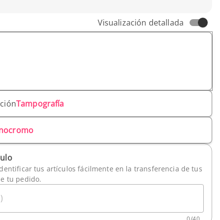
Visualización detallada
ación
Tampografía
nocromo
culo
dentificar tus artículos fácilmente en la transferencia de tus
de tu pedido.
)
0
/
40