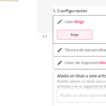
Peso unitario: 8,8 g
1. Conf­iguración
Color
Beige
Beige
1
/
1
Técnica de personaliz
Color de impresión
Mo
Añade un título a este artí
Puedes añadir un título para i
archivos y en el seguimiento 
Añadir un título (opcional