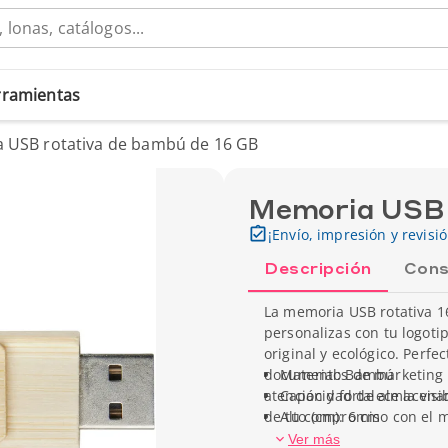
erramientas
 USB rotativa de bambú de 16 GB
Memoria USB 
¡Envío, impresión y revisi
Descripción
Cons
La memoria USB rotativa 1
personalizas con tu logot
original y ecológico. Perfe
documentos de marketing 
Material: Bambú
atención y fortalece la vi
Capacidad de almacena
de tu compromiso con el 
Alto (cm): 6 cm
Ancho (cm): 1,9 cm
Ver más