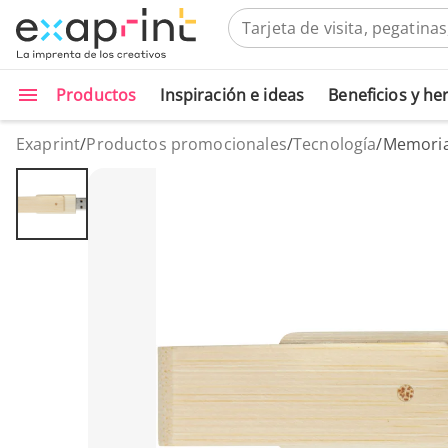
Productos
Inspiración e ideas
Beneficios y h
Exaprint
/
Productos promocionales
/
Tecnología
/
Memoria