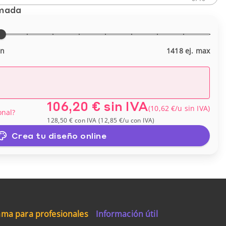
imada
in
1418 ej. max
106,20 €
sin IVA
(
10,62 €
/u
sin IVA
)
onal?
128,50 €
con IVA
(
12,85 €
/u
con IVA
)
Crea tu diseño online
ma para profesionales
Información útil