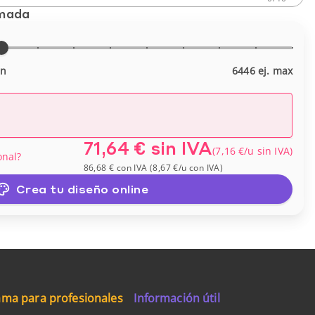
imada
in
6446 ej. max
71,64 €
sin IVA
(
7,16 €
/u
sin IVA
)
onal?
86,68 €
con IVA
(
8,67 €
/u
con IVA
)
Crea tu diseño online
ma para profesionales
Información útil