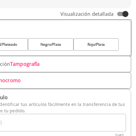
Visualización detallada
l/Plateado
Negro/Plata
Rojo/Plata
ación
Tampografía
nocromo
culo
dentificar tus artículos fácilmente en la transferencia de tus
de tu pedido.
)
0
/
40