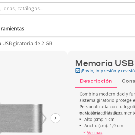
erramientas
 USB giratoria de 2 GB
Memoria USB g
¡Envío, impresión y revisi
Descripción
Cons
Combina modernidad y func
sistema giratorio protege e
Personalizada con tu logot
para almacenar documento
Material: Plástico
Alto (cm): 1 cm
Ancho (cm): 1,9 cm
Capacidad de almacenam
Ver más