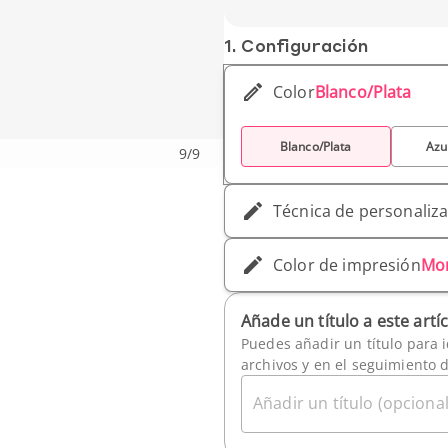
Peso unitario: 10 g
1. Conf­iguración
Color
Blanco/Plata
Blanco/Plata
Azu
9
/
9
Técnica de personaliz
Color de impresión
Mo
Añade un título a este artí
Puedes añadir un título para i
archivos y en el seguimiento 
Añadir un título (opcional