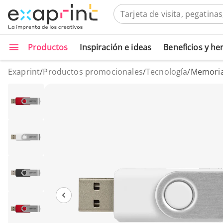
Productos
Inspiración e ideas
Beneficios y h
Exaprint
/
Productos promocionales
/
Tecnología
/
Memoria