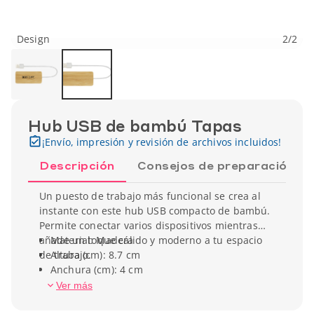
Design
2
/
2
Hub USB de bambú Tapas
¡Envío, impresión y revisión de archivos incluidos!
Descripción
Consejos de preparación
Un puesto de trabajo más funcional se crea al
instante con este hub USB compacto de bambú.
Permite conectar varios dispositivos mientras
añade un toque cálido y moderno a tu espacio
Material: Madera
de trabajo.
Altura (cm): 8.7 cm
Anchura (cm): 4 cm
Peso unitario: 33 gr
Ver más